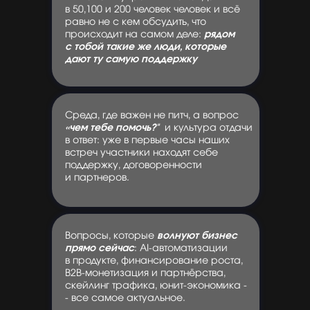
в 50,100 и 200 человек человек и всё
равно не с кем обсудить, что
происходит на самом деле:
рядом
с тобой такие же люди, которые
дают ту самую поддержку
Среда, где важен не питч, а вопрос
«чем тебе помочь?"
и культура отдачи
в ответ: уже в первые часы наших
встреч участники находят себе
поддержку, договоренности
и партнеров.
Вопросы, которые
волнуют бизнес
прямо сейчас
: AI-автоматизации
в продукте, финансирование роста,
B2B-монетизация и партнёрства,
скейлинг трафика, юнит-экономика -
- все самое актуальное.