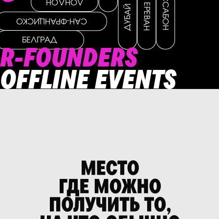
ЛИССАБОН
ЛОНДОН
ЕРЕВАН
ДУБАЙ
САН-ФРАНЦИСКО
БЕЛГРАД
R-FOUNDERS
OFFLINE EVENTS